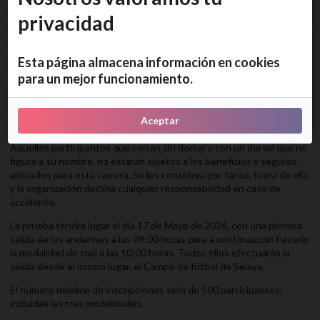
privacidad
Esta página almacena información en cookies
para un mejor funcionamiento.
Reglamento / Información
Aceptar
1 .NORMATIVA
Aquellos participantes que corran sin dorsal o con un dorsal que no
figure a su nombre, no estarán sujetos a los beneficios y seguros
aplicados para esta carrera. Se les considera por tanto, fuera de ella
y la organización declina cualquier responsabilidad en caso de
accidente.
La prueba tendrá lugar el día 17 de Mayo de 2026, con una primera
salida de los andarines a las 09:00 horas para a continuación hacerlo
la modalidad de trail a las 10:00 horas. Todos ellos efectuarán la
salida desde el mismo lugar, el Campo de fútbol de Selaya.
El número máximo de inscripciones será de 500 participantes,
incluidas las tres modalidades.