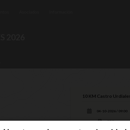
entos
Asociados
Información
S 2026
6
10 KM Castro Urdiale
04-10-2026 / 09:00
10
Km