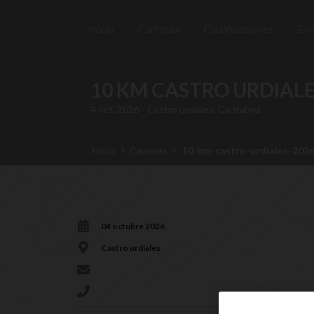
/>
Inicio
Carreras
Clasificaciones
Ev
10 KM CASTRO URDIALE
4 oct. 2026 - Castro urdiales, Cantabria
Inicio
Carreras
10-km-castro-urdiales-202
04 octubre 2026
Castro urdiales