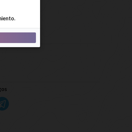
miento.
gos