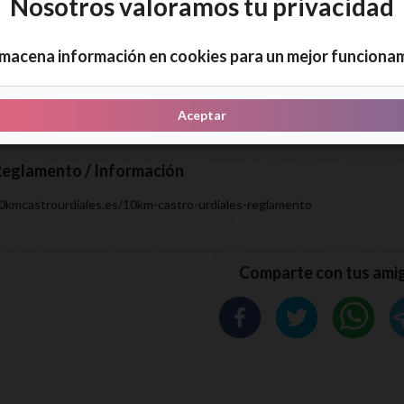
Nosotros valoramos tu privacidad
Desde
11.00
Inscribirme
lmacena información en cookies para un mejor funciona
Aceptar
eglamento / Información
10kmcastrourdiales.es/10km-castro-urdiales-reglamento
Comparte con tus ami