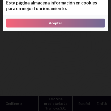
Esta página almacena información en cookies
persona
para un mejor funcionamiento.
Total
Aceptar
0.00
€
Empresa
GedSports
propietaria: La
Español
English
Tramoya, S.C.