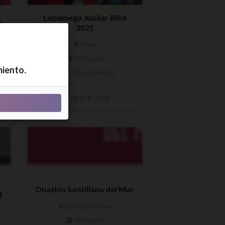
Lebaniega Jubilar Bike
a
2021
Potes
GED Sports
miento.
Marcha cicloturista
18 SEP. 2021
Duatlón Santillana del Mar
1
Santillana del mar
GED Sports