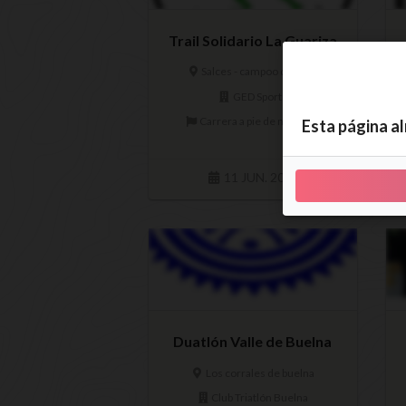
Trail Solidario La Guariza
Salces - campoo de suso
GED Sports
Carrera a pie de montaña
Esta página a
11 JUN. 2022
Duatlón Valle de Buelna
Los corrales de buelna
Club Triatlón Buelna